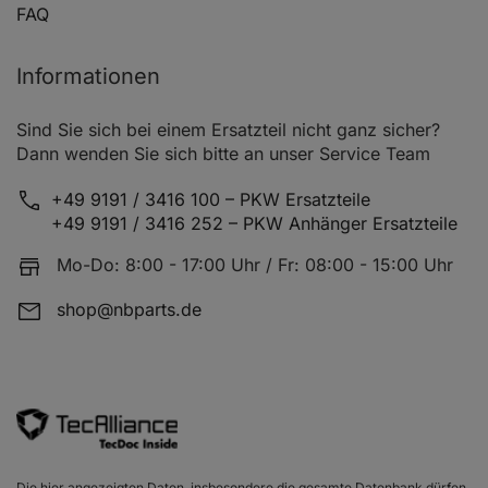
FAQ
RENAULT 9 (L42_)
RENAULT 9 (L42_)
Informationen
RENAULT 9 (L42_)
Sind Sie sich bei einem Ersatzteil nicht ganz sicher?
Dann wenden Sie sich bitte an unser Service Team
RENAULT 9 (L42_)
RENAULT 9 (L42_)
+49 9191 / 3416 100 – PKW Ersatzteile
+49 9191 / 3416 252 – PKW Anhänger Ersatzteile
RENAULT 9 (L42_)
Mo-Do: 8:00 - 17:00 Uhr / Fr: 08:00 - 15:00 Uhr
RENAULT 9 (L42_)
shop@nbparts.de
RENAULT 9 (L42_)
RENAULT 9 (L42_)
RENAULT 9 (L42_)
RENAULT 9 (L42_)
RENAULT CLIO I (B/C57_, 5/357_)
Die hier angezeigten Daten, insbesondere die gesamte Datenbank dürfen