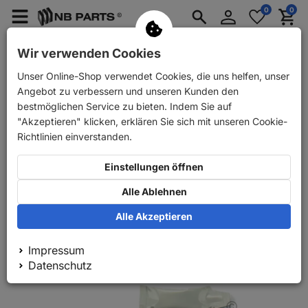
Anmelden
0
0
Merkzettel
Menü
Waren
aufklappen
aufkla
PKW Ersatzteile
PKW Anhänger Ersatzteile
Wir verwenden Cookies
Unser Online-Shop verwendet Cookies, die uns helfen, unser
Zurück
PKW Ersatzteile
Bremse
Reparatursätze
Angebot zu verbessern und unseren Kunden den
bestmöglichen Service zu bieten. Indem Sie auf
"Akzeptieren" klicken, erklären Sie sich mit unseren Cookie-
Richtlinien einverstanden.
Einstellungen öffnen
Alle Ablehnen
Alle Akzeptieren
Impressum
Datenschutz