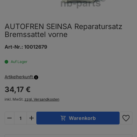
AUTOFREN SEINSA Reparatursatz
Bremssattel vorne
Art-Nr.:
10012679
Auf Lager
Artikelherkunft
34,
17
€
inkl. MwSt.
zzgl. Versandkosten
plus
minus
Warenkorb