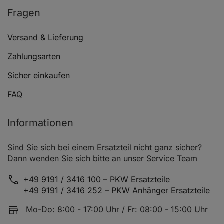
Fragen
ALFA ROMEO GIULIETTA (940_)
1
ALFA ROMEO GIULIETTA (940_)
1
Versand & Lieferung
ALFA ROMEO GIULIETTA (940_)
1
Zahlungsarten
ALFA ROMEO GIULIETTA (940_)
2
Sicher einkaufen
ALFA ROMEO GIULIETTA (940_)
2
FAQ
ALFA ROMEO GIULIETTA (940_)
1.
Informationen
ALFA ROMEO GIULIETTA (940_)
1.
ALFA ROMEO GIULIETTA (940_)
1
Sind Sie sich bei einem Ersatzteil nicht ganz sicher?
Dann wenden Sie sich bitte an unser Service Team
ALFA ROMEO GIULIETTA (940_)
1
+49 9191 / 3416 100 – PKW Ersatzteile
ALFA ROMEO GIULIETTA (940_)
1
+49 9191 / 3416 252 – PKW Anhänger Ersatzteile
ALFA ROMEO GIULIETTA (940_)
1
Mo-Do: 8:00 - 17:00 Uhr / Fr: 08:00 - 15:00 Uhr
ALFA ROMEO GIULIETTA (940_)
1