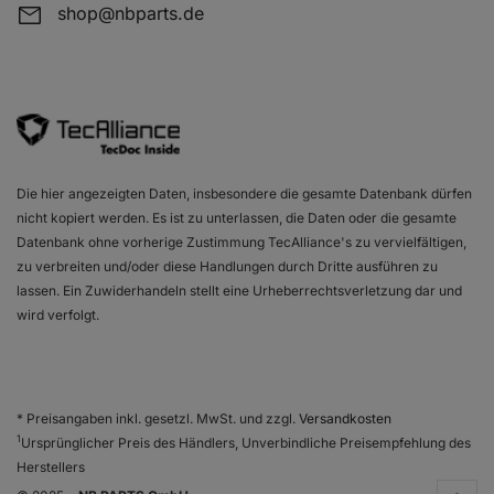
shop@nbparts.de
ALFA ROMEO GIULIETTA (940_)
2
ALFA ROMEO GIULIETTA (940_)
2
ALFA ROMEO GIULIETTA (940_)
1
ALFA ROMEO GIULIETTA (940_)
2
Die hier angezeigten Daten, insbesondere die gesamte Datenbank dürfen
ALFA ROMEO GIULIETTA (940_)
2
nicht kopiert werden. Es ist zu unterlassen, die Daten oder die gesamte
Datenbank ohne vorherige Zustimmung TecAlliance's zu vervielfältigen,
ALFA ROMEO GIULIETTA (940_)
1
zu verbreiten und/oder diese Handlungen durch Dritte ausführen zu
ALFA ROMEO GIULIETTA (940_)
1
lassen. Ein Zuwiderhandeln stellt eine Urheberrechtsverletzung dar und
wird verfolgt.
ALFA ROMEO GIULIETTA (940_)
1
ALFA ROMEO GIULIETTA (940_)
1
ALFA ROMEO GIULIETTA (940_)
1
* Preisangaben inkl. gesetzl. MwSt. und zzgl.
Versandkosten
1
Ursprünglicher Preis des Händlers, Unverbindliche Preisempfehlung des
ALFA ROMEO GIULIETTA (940_)
1
Herstellers