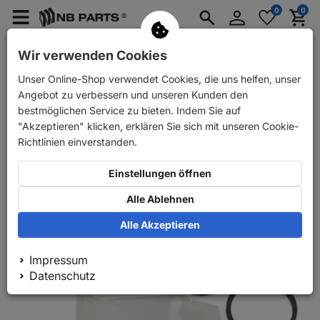
Anmelden
0
0
Merkzettel
Menü
Waren
aufklappen
aufkla
PKW Ersatzteile
PKW Anhänger Ersatzteile
Wir verwenden Cookies
Unser Online-Shop verwendet Cookies, die uns helfen, unser
Zurück
PKW Ersatzteile
Bremse
Reparatursätze
Angebot zu verbessern und unseren Kunden den
bestmöglichen Service zu bieten. Indem Sie auf
"Akzeptieren" klicken, erklären Sie sich mit unseren Cookie-
Richtlinien einverstanden.
Einstellungen öffnen
Alle Ablehnen
Alle Akzeptieren
Impressum
Datenschutz