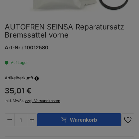
AUTOFREN SEINSA Reparatursatz
Bremssattel vorne
Art-Nr.:
10012580
Auf Lager
Artikelherkunft
35,
01
€
inkl. MwSt.
zzgl. Versandkosten
plus
minus
Warenkorb