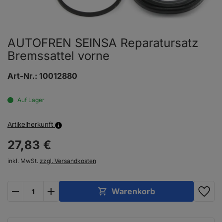
AUTOFREN SEINSA Reparatursatz
Bremssattel vorne
Art-Nr.:
10012880
Auf Lager
Artikelherkunft
27,
83
€
inkl. MwSt.
zzgl. Versandkosten
plus
minus
Warenkorb