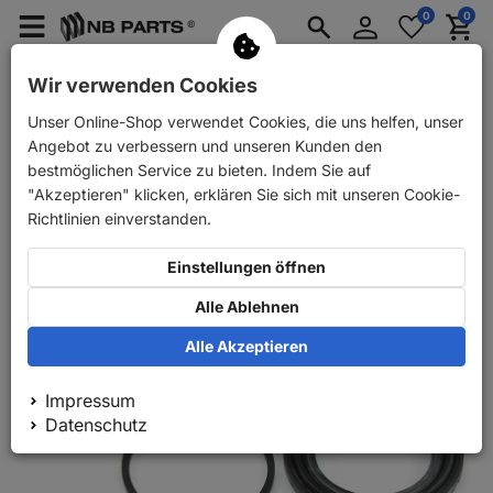
Anmelden
0
0
Merkzettel
Menü
Waren
aufklappen
aufkla
PKW Ersatzteile
PKW Anhänger Ersatzteile
Wir verwenden Cookies
Unser Online-Shop verwendet Cookies, die uns helfen, unser
Zurück
PKW Ersatzteile
Bremse
Reparatursätze
Angebot zu verbessern und unseren Kunden den
bestmöglichen Service zu bieten. Indem Sie auf
"Akzeptieren" klicken, erklären Sie sich mit unseren Cookie-
Richtlinien einverstanden.
Einstellungen öffnen
Alle Ablehnen
Alle Akzeptieren
Impressum
Datenschutz