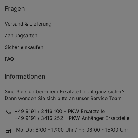
AUDI A4 B8 (8K2)
3.2 FSI quattro
Fragen
AUDI A4 B8 (8K2)
2.0 TDI
Versand & Lieferung
AUDI A4 B8 (8K2)
2.7 TDI
Zahlungsarten
AUDI A4 B8 (8K2)
3.0 TDI quattro
Sicher einkaufen
AUDI A4 B8 (8K2)
2.0 TDI
FAQ
AUDI A4 B8 (8K2)
2.0 TDI
Informationen
AUDI A4 B8 (8K2)
2.7 TDI
AUDI A4 B8 (8K2)
1.8 TFSI
Sind Sie sich bei einem Ersatzteil nicht ganz sicher?
Dann wenden Sie sich bitte an unser Service Team
AUDI A4 B8 (8K2)
2.0 TDI
+49 9191 / 3416 100 – PKW Ersatzteile
AUDI A4 B8 (8K2)
2.0 TDI quattro
+49 9191 / 3416 252 – PKW Anhänger Ersatzteile
AUDI A4 B8 (8K2)
2.0 TDI
Mo-Do: 8:00 - 17:00 Uhr / Fr: 08:00 - 15:00 Uhr
AUDI A4 B8 (8K2)
2.0 TFSI