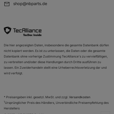
shop@nbparts.de
AUDI A4 B8 (8K2)
2.0 TFSI
AUDI A4 B8 (8K2)
2.0 TFSI quattr
AUDI A4 B8 (8K2)
1.8 TFSI quattro
AUDI A4 B8 (8K2)
S4 quattro
Die hier angezeigten Daten, insbesondere die gesamte Datenbank dürfen
AUDI A4 B8 (8K2)
2.0 TDI
nicht kopiert werden. Es ist zu unterlassen, die Daten oder die gesamte
AUDI A4 B8 (8K2)
3.0 TDI quattro
Datenbank ohne vorherige Zustimmung TecAlliance's zu vervielfältigen,
zu verbreiten und/oder diese Handlungen durch Dritte ausführen zu
AUDI A4 B8 (8K2)
3.2 FSI
lassen. Ein Zuwiderhandeln stellt eine Urheberrechtsverletzung dar und
wird verfolgt.
AUDI A4 B8 (8K2)
2.0 TDI quattro
AUDI A4 B8 (8K2)
2.0 TFSI flexible
AUDI A4 B8 (8K2)
2.0 TFSI flexibl
* Preisangaben inkl. gesetzl. MwSt. und zzgl.
Versandkosten
1
Ursprünglicher Preis des Händlers, Unverbindliche Preisempfehlung des
AUDI A4 B8 (8K2)
2.0 TFSI quattr
Herstellers