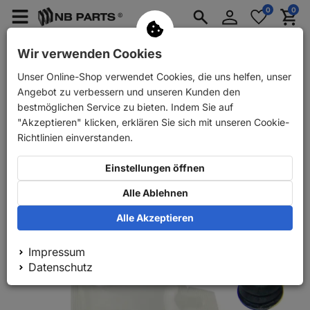
Anmelden
0
0
Merkzettel
Menü
Waren
aufklappen
aufkla
PKW Ersatzteile
PKW Anhänger Ersatzteile
Wir verwenden Cookies
Unser Online-Shop verwendet Cookies, die uns helfen, unser
Zurück
PKW Ersatzteile
Bremse
Reparatursätze
Angebot zu verbessern und unseren Kunden den
bestmöglichen Service zu bieten. Indem Sie auf
"Akzeptieren" klicken, erklären Sie sich mit unseren Cookie-
Richtlinien einverstanden.
Einstellungen öffnen
Alle Ablehnen
Alle Akzeptieren
Impressum
Datenschutz