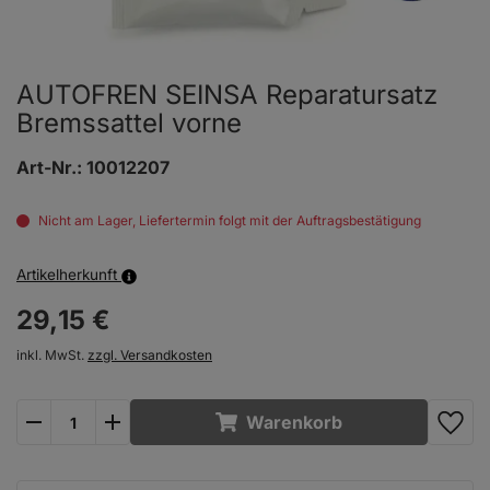
AUTOFREN SEINSA Reparatursatz
Bremssattel vorne
Art-Nr.:
10012207
Nicht am Lager, Liefertermin folgt mit der Auftragsbestätigung
Artikelherkunft
29,
15
€
inkl. MwSt.
zzgl. Versandkosten
plus
minus
Warenkorb