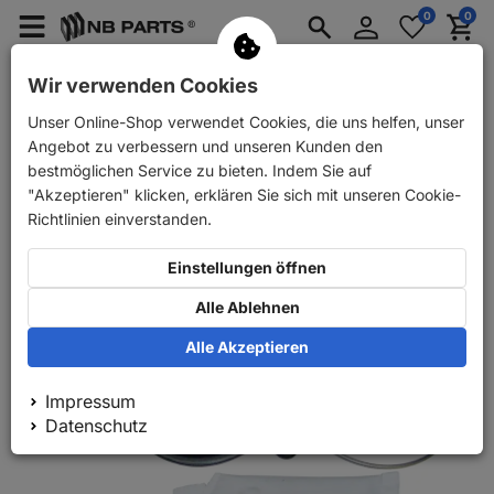
Anmelden
0
0
Merkzettel
Menü
Waren
aufklappen
aufkla
PKW Ersatzteile
PKW Anhänger Ersatzteile
Wir verwenden Cookies
Unser Online-Shop verwendet Cookies, die uns helfen, unser
Zurück
PKW Ersatzteile
Bremse
Reparatursätze
Angebot zu verbessern und unseren Kunden den
bestmöglichen Service zu bieten. Indem Sie auf
"Akzeptieren" klicken, erklären Sie sich mit unseren Cookie-
Richtlinien einverstanden.
Einstellungen öffnen
Alle Ablehnen
Alle Akzeptieren
Impressum
Datenschutz