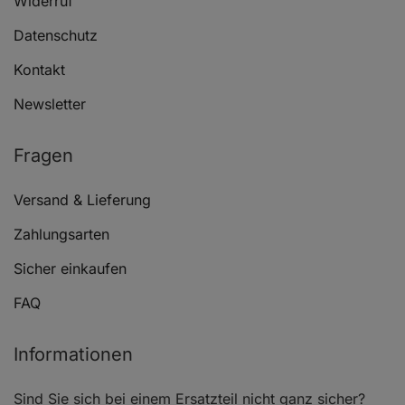
Widerruf
Datenschutz
Kontakt
Technische Daten
Newsletter
Einbauseite: Hinterachse, Durchmesser [mm]: 38,
Fragen
Bremssystem: BOSCH, Vollsatz, für OE-Nummer:
6394200283
Versand & Lieferung
Zahlungsarten
Sicher einkaufen
FAQ
Downloads / Anhänge
Informationen
Sind Sie sich bei einem Ersatzteil nicht ganz sicher?