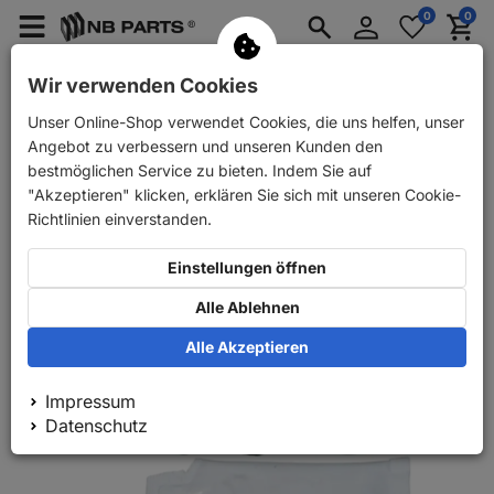
Anmelden
0
0
Merkzettel
Menü
Waren
aufklappen
aufkla
PKW Ersatzteile
PKW Anhänger Ersatzteile
Wir verwenden Cookies
Unser Online-Shop verwendet Cookies, die uns helfen, unser
Zurück
PKW Ersatzteile
Bremse
Reparatursätze
Angebot zu verbessern und unseren Kunden den
bestmöglichen Service zu bieten. Indem Sie auf
"Akzeptieren" klicken, erklären Sie sich mit unseren Cookie-
Richtlinien einverstanden.
Einstellungen öffnen
Alle Ablehnen
Alle Akzeptieren
Impressum
Datenschutz