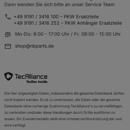
Dann wenden Sie sich bitte an unser Service Team
+49 9191 / 3416 100 – PKW Ersatzteile
+49 9191 / 3416 252 – PKW Anhänger Ersatzteile
Fahrzeugtabelle
Mo-Do: 8:00 - 17:00 Uhr / Fr: 08:00 - 15:00 Uhr
shop@nbparts.de
Bezeichnung
Motor
MERCEDES-BENZ VIANO (W639)
CDI 2
MERCEDES-BENZ VIANO (W639)
CDI 2
MERCEDES-BENZ VIANO (W639)
CDI 2
MERCEDES-BENZ VIANO (W639)
CDI 2
Die hier angezeigten Daten, insbesondere die gesamte Datenbank dürfen
nicht kopiert werden. Es ist zu unterlassen, die Daten oder die gesamte
MERCEDES-BENZ VIANO (W639)
CDI 2
Datenbank ohne vorherige Zustimmung TecAlliance's zu vervielfältigen,
zu verbreiten und/oder diese Handlungen durch Dritte ausführen zu
MERCEDES-BENZ VIANO (W639)
CDI 2
lassen. Ein Zuwiderhandeln stellt eine Urheberrechtsverletzung dar und
wird verfolgt.
MERCEDES-BENZ VIANO (W639)
CDI 2