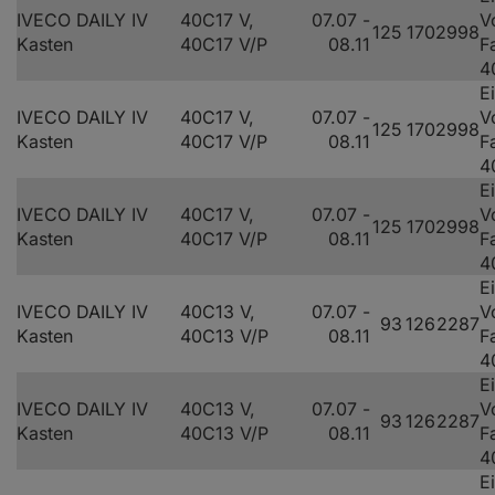
IVECO DAILY IV
40C17 V,
07.07 -
V
125
170
2998
Kasten
40C17 V/P
08.11
F
4
E
IVECO DAILY IV
40C17 V,
07.07 -
V
125
170
2998
Kasten
40C17 V/P
08.11
F
4
E
IVECO DAILY IV
40C17 V,
07.07 -
V
125
170
2998
Kasten
40C17 V/P
08.11
F
4
E
IVECO DAILY IV
40C13 V,
07.07 -
V
93
126
2287
Kasten
40C13 V/P
08.11
F
4
E
IVECO DAILY IV
40C13 V,
07.07 -
V
93
126
2287
Kasten
40C13 V/P
08.11
F
4
E