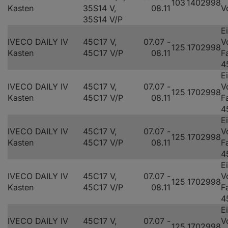
103
140
2998
Kasten
35S14 V,
08.11
V
35S14 V/P
E
IVECO DAILY IV
45C17 V,
07.07 -
V
125
170
2998
Kasten
45C17 V/P
08.11
F
4
E
IVECO DAILY IV
45C17 V,
07.07 -
V
125
170
2998
Kasten
45C17 V/P
08.11
F
4
E
IVECO DAILY IV
45C17 V,
07.07 -
V
125
170
2998
Kasten
45C17 V/P
08.11
F
4
E
IVECO DAILY IV
45C17 V,
07.07 -
V
125
170
2998
Kasten
45C17 V/P
08.11
F
4
E
IVECO DAILY IV
45C17 V,
07.07 -
V
125
170
2998