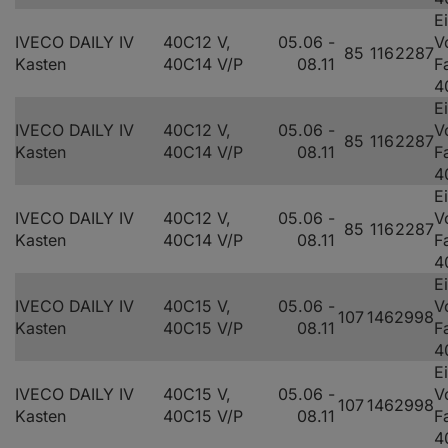
E
IVECO DAILY IV
40C12 V,
05.06 -
V
85
116
2287
Kasten
40C14 V/P
08.11
F
4
E
IVECO DAILY IV
40C12 V,
05.06 -
V
85
116
2287
Kasten
40C14 V/P
08.11
F
4
E
IVECO DAILY IV
40C12 V,
05.06 -
V
85
116
2287
Kasten
40C14 V/P
08.11
F
4
E
IVECO DAILY IV
40C15 V,
05.06 -
V
107
146
2998
Kasten
40C15 V/P
08.11
F
4
E
IVECO DAILY IV
40C15 V,
05.06 -
V
107
146
2998
Kasten
40C15 V/P
08.11
F
4