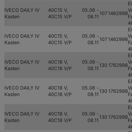
E
IVECO DAILY IV
40C15 V,
05.06 -
V
107
146
2998
Kasten
40C15 V/P
08.11
F
4
E
IVECO DAILY IV
40C15 V,
05.06 -
V
107
146
2998
Kasten
40C15 V/P
08.11
F
4
E
IVECO DAILY IV
40C18 V,
05.06 -
V
130
176
2998
Kasten
40C18 V/P
08.11
F
4
E
IVECO DAILY IV
40C18 V,
05.06 -
V
130
176
2998
Kasten
40C18 V/P
08.11
F
4
E
IVECO DAILY IV
40C18 V,
05.06 -
V
130
176
2998
Kasten
40C18 V/P
08.11
F
4