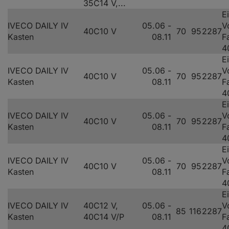
35C14 V,...
E
IVECO DAILY IV
05.06 -
V
40C10 V
70
95
2287
Kasten
08.11
F
4
E
IVECO DAILY IV
05.06 -
V
40C10 V
70
95
2287
Kasten
08.11
F
4
E
IVECO DAILY IV
05.06 -
V
40C10 V
70
95
2287
Kasten
08.11
F
4
E
IVECO DAILY IV
05.06 -
V
40C10 V
70
95
2287
Kasten
08.11
F
4
E
IVECO DAILY IV
40C12 V,
05.06 -
V
85
116
2287
Kasten
40C14 V/P
08.11
F
4