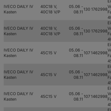
E
IVECO DAILY IV
40C18 V,
05.06 -
V
130
176
2998
Kasten
40C18 V/P
08.11
F
4
E
IVECO DAILY IV
40C18 V,
05.06 -
V
130
176
2998
Kasten
40C18 V/P
08.11
F
4
E
IVECO DAILY IV
05.06 -
V
45C15 V
107
146
2998
Kasten
08.11
F
4
E
IVECO DAILY IV
05.06 -
V
45C15 V
107
146
2998
Kasten
08.11
F
4
E
IVECO DAILY IV
05.06 -
V
45C15 V
107
146
2998
Kasten
08.11
F
4
E