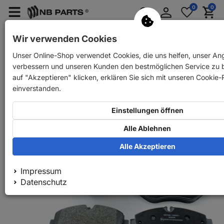
Anmelden
0
0
Merkzettel
Menü
Waren
aufklappen
aufkla
PKW Ersatzteile
PKW Anhänger Ersatzteile
Wir verwenden Cookies
Unser Online-Shop verwendet Cookies, die uns helfen, unser An
Zurück
PKW Ersatzteile
Bremse
Bremsbeläge
NB
verbessern und unseren Kunden den bestmöglichen Service zu b
auf "Akzeptieren" klicken, erklären Sie sich mit unseren Cookie-R
einverstanden.
Einstellungen öffnen
Alle Ablehnen
Alle Akzeptieren
Impressum
Datenschutz