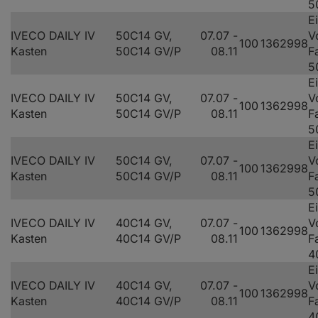
5
E
IVECO DAILY IV
50C14 GV,
07.07 -
V
100
136
2998
Kasten
50C14 GV/P
08.11
F
5
E
IVECO DAILY IV
50C14 GV,
07.07 -
V
100
136
2998
Kasten
50C14 GV/P
08.11
F
5
E
IVECO DAILY IV
50C14 GV,
07.07 -
V
100
136
2998
Kasten
50C14 GV/P
08.11
F
5
E
IVECO DAILY IV
40C14 GV,
07.07 -
V
100
136
2998
Kasten
40C14 GV/P
08.11
F
4
E
IVECO DAILY IV
40C14 GV,
07.07 -
V
100
136
2998
Kasten
40C14 GV/P
08.11
F
4