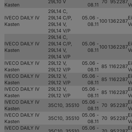
29L10 V
70
95
2287
Kasten
08.11
V
29L14 C,
IVECO DAILY IV
29L14 C/P,
05.06 -
E
100
136
2287
Kasten
29L14 V,
08.11
V
29L14 V/P
29L14 C,
IVECO DAILY IV
29L14 C/P,
05.06 -
E
100
136
2287
Kasten
29L14 V,
08.11
V
29L14 V/P
IVECO DAILY IV
29L12 V,
05.06 -
E
85
116
2287
Kasten
29L12 V/P
08.11
V
IVECO DAILY IV
29L12 V,
05.06 -
E
85
116
2287
Kasten
29L12 V/P
08.11
V
IVECO DAILY IV
29L12 V,
05.06 -
E
85
116
2287
Kasten
29L12 V/P
08.11
V
IVECO DAILY IV
05.06 -
E
35C10, 35S10
70
95
2287
Kasten
08.11
V
IVECO DAILY IV
05.06 -
E
35C10, 35S10
70
95
2287
Kasten
08.11
V
IVECO DAILY IV
05.06 -
E
35C10, 35S10
70
95
2287