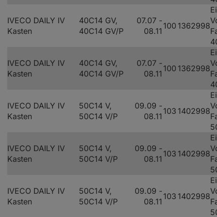
E
IVECO DAILY IV
40C14 GV,
07.07 -
V
100
136
2998
Kasten
40C14 GV/P
08.11
F
4
E
IVECO DAILY IV
40C14 GV,
07.07 -
V
100
136
2998
Kasten
40C14 GV/P
08.11
F
4
E
IVECO DAILY IV
50C14 V,
09.09 -
V
103
140
2998
Kasten
50C14 V/P
08.11
F
5
E
IVECO DAILY IV
50C14 V,
09.09 -
V
103
140
2998
Kasten
50C14 V/P
08.11
F
5
E
IVECO DAILY IV
50C14 V,
09.09 -
V
103
140
2998
Kasten
50C14 V/P
08.11
F
5