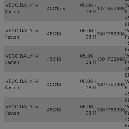
IVECO DAILY IV
05.06 -
V
45C15 V
107
146
2998
Kasten
08.11
F
4
E
IVECO DAILY IV
05.06 -
V
45C18
130
176
2998
Kasten
08.11
F
4
E
IVECO DAILY IV
05.06 -
V
45C18
130
176
2998
Kasten
08.11
F
4
E
IVECO DAILY IV
05.06 -
V
45C18
130
176
2998
Kasten
08.11
F
4
E
IVECO DAILY IV
05.06 -
V
45C18
130
176
2998
Kasten
08.11
F
4
E