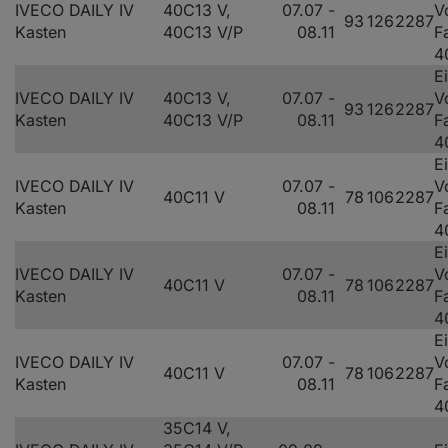
IVECO DAILY IV
40C13 V,
07.07 -
V
93
126
2287
Kasten
40C13 V/P
08.11
F
4
E
IVECO DAILY IV
40C13 V,
07.07 -
V
93
126
2287
Kasten
40C13 V/P
08.11
F
4
E
IVECO DAILY IV
07.07 -
V
40C11 V
78
106
2287
Kasten
08.11
F
4
E
IVECO DAILY IV
07.07 -
V
40C11 V
78
106
2287
Kasten
08.11
F
4
E
IVECO DAILY IV
07.07 -
V
40C11 V
78
106
2287
Kasten
08.11
F
4
35C14 V,