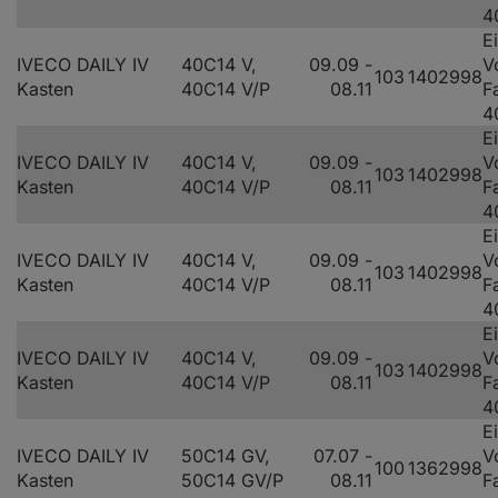
4
E
IVECO DAILY IV
40C14 V,
09.09 -
V
103
140
2998
Kasten
40C14 V/P
08.11
F
4
E
IVECO DAILY IV
40C14 V,
09.09 -
V
103
140
2998
Kasten
40C14 V/P
08.11
F
4
E
IVECO DAILY IV
40C14 V,
09.09 -
V
103
140
2998
Kasten
40C14 V/P
08.11
F
4
E
IVECO DAILY IV
40C14 V,
09.09 -
V
103
140
2998
Kasten
40C14 V/P
08.11
F
4
E
IVECO DAILY IV
50C14 GV,
07.07 -
V
100
136
2998
Kasten
50C14 GV/P
08.11
F