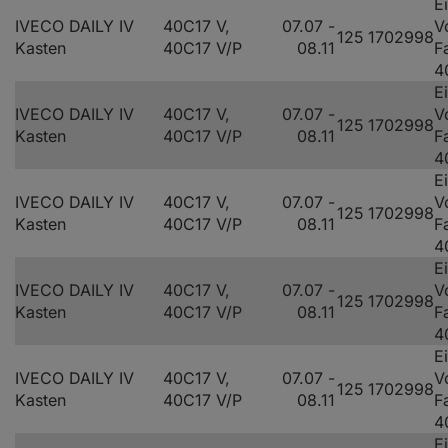
E
IVECO DAILY IV
40C17 V,
07.07 -
V
125
170
2998
Kasten
40C17 V/P
08.11
F
4
E
IVECO DAILY IV
40C17 V,
07.07 -
V
125
170
2998
Kasten
40C17 V/P
08.11
F
4
E
IVECO DAILY IV
40C17 V,
07.07 -
V
125
170
2998
Kasten
40C17 V/P
08.11
F
4
E
IVECO DAILY IV
40C17 V,
07.07 -
V
125
170
2998
Kasten
40C17 V/P
08.11
F
4
E
IVECO DAILY IV
40C17 V,
07.07 -
V
125
170
2998
Kasten
40C17 V/P
08.11
F
4
E