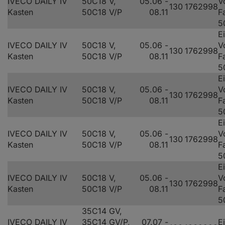
IVECO DAILY IV
50C18 V,
05.06 -
V
130
176
2998
Kasten
50C18 V/P
08.11
F
5
E
IVECO DAILY IV
50C18 V,
05.06 -
V
130
176
2998
Kasten
50C18 V/P
08.11
F
5
E
IVECO DAILY IV
50C18 V,
05.06 -
V
130
176
2998
Kasten
50C18 V/P
08.11
F
5
E
IVECO DAILY IV
50C18 V,
05.06 -
V
130
176
2998
Kasten
50C18 V/P
08.11
F
5
E
IVECO DAILY IV
50C18 V,
05.06 -
V
130
176
2998
Kasten
50C18 V/P
08.11
F
5
35C14 GV,
IVECO DAILY IV
35C14 GV/P,
07.07 -
E