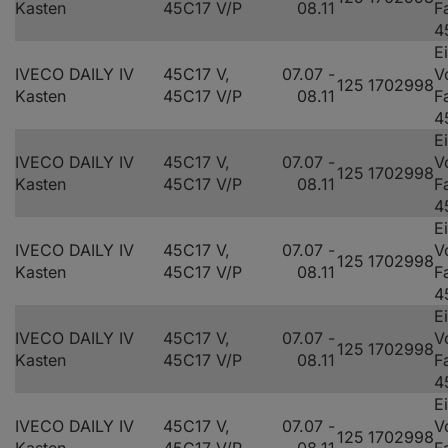
Kasten
45C17 V/P
08.11
F
4
E
IVECO DAILY IV
45C17 V,
07.07 -
V
125
170
2998
Kasten
45C17 V/P
08.11
F
4
E
IVECO DAILY IV
45C17 V,
07.07 -
V
125
170
2998
Kasten
45C17 V/P
08.11
F
4
E
IVECO DAILY IV
45C17 V,
07.07 -
V
125
170
2998
Kasten
45C17 V/P
08.11
F
4
E
IVECO DAILY IV
45C17 V,
07.07 -
V
125
170
2998
Kasten
45C17 V/P
08.11
F
4
E
IVECO DAILY IV
45C17 V,
07.07 -
V
125
170
2998