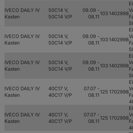
E
IVECO DAILY IV
50C14 V,
09.09 -
V
103
140
2998
Kasten
50C14 V/P
08.11
F
5
E
IVECO DAILY IV
50C14 V,
09.09 -
V
103
140
2998
Kasten
50C14 V/P
08.11
F
5
E
IVECO DAILY IV
50C14 V,
09.09 -
V
103
140
2998
Kasten
50C14 V/P
08.11
F
5
E
IVECO DAILY IV
40C17 V,
07.07 -
V
125
170
2998
Kasten
40C17 V/P
08.11
F
4
E
IVECO DAILY IV
40C17 V,
07.07 -
V
125
170
2998
Kasten
40C17 V/P
08.11
F
4