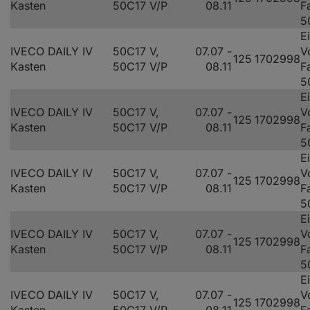
Kasten
50C17 V/P
08.11
F
5
E
IVECO DAILY IV
50C17 V,
07.07 -
V
125
170
2998
Kasten
50C17 V/P
08.11
F
5
E
IVECO DAILY IV
50C17 V,
07.07 -
V
125
170
2998
Kasten
50C17 V/P
08.11
F
5
E
IVECO DAILY IV
50C17 V,
07.07 -
V
125
170
2998
Kasten
50C17 V/P
08.11
F
5
E
IVECO DAILY IV
50C17 V,
07.07 -
V
125
170
2998
Kasten
50C17 V/P
08.11
F
5
E
IVECO DAILY IV
50C17 V,
07.07 -
V
125
170
2998