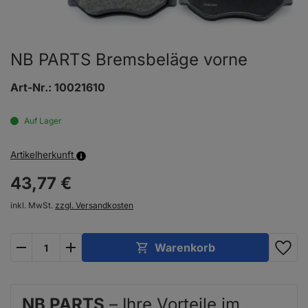
NB PARTS Bremsbeläge vorne
Art-Nr.:
10021610
Auf Lager
Artikelherkunft
43,
77
€
inkl. MwSt.
zzgl. Versandkosten
plus
minus
Warenkorb
NB PARTS
– Ihre Vorteile im