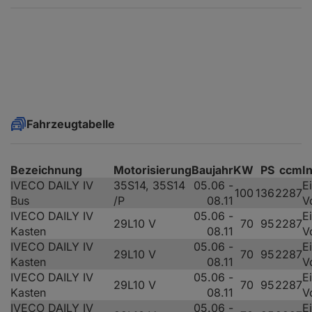
Fahrzeugtabelle
Bezeichnung
Motorisierung
Baujahr
KW
PS
ccm
I
IVECO DAILY IV
35S14, 35S14
05.06 -
E
100
136
2287
Bus
/P
08.11
V
IVECO DAILY IV
05.06 -
E
29L10 V
70
95
2287
Kasten
08.11
V
IVECO DAILY IV
05.06 -
E
29L10 V
70
95
2287
Kasten
08.11
V
IVECO DAILY IV
05.06 -
E
29L10 V
70
95
2287
Kasten
08.11
V
IVECO DAILY IV
05.06 -
E