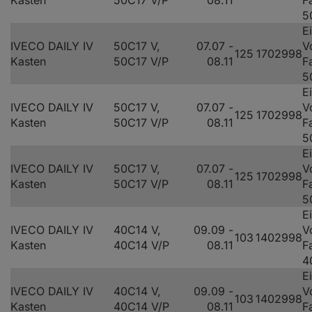
Kasten
50C17 V/P
08.11
F
5
E
IVECO DAILY IV
50C17 V,
07.07 -
V
125
170
2998
Kasten
50C17 V/P
08.11
F
5
E
IVECO DAILY IV
50C17 V,
07.07 -
V
125
170
2998
Kasten
50C17 V/P
08.11
F
5
E
IVECO DAILY IV
50C17 V,
07.07 -
V
125
170
2998
Kasten
50C17 V/P
08.11
F
5
E
IVECO DAILY IV
40C14 V,
09.09 -
V
103
140
2998
Kasten
40C14 V/P
08.11
F
4
E
IVECO DAILY IV
40C14 V,
09.09 -
V
103
140
2998
Kasten
40C14 V/P
08.11
F