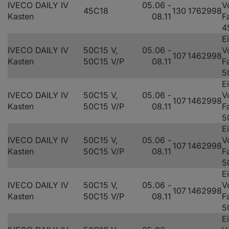
IVECO DAILY IV
05.06 -
V
45C18
130
176
2998
Kasten
08.11
F
4
E
IVECO DAILY IV
50C15 V,
05.06 -
V
107
146
2998
Kasten
50C15 V/P
08.11
F
5
E
IVECO DAILY IV
50C15 V,
05.06 -
V
107
146
2998
Kasten
50C15 V/P
08.11
F
5
E
IVECO DAILY IV
50C15 V,
05.06 -
V
107
146
2998
Kasten
50C15 V/P
08.11
F
5
E
IVECO DAILY IV
50C15 V,
05.06 -
V
107
146
2998
Kasten
50C15 V/P
08.11
F
5
E