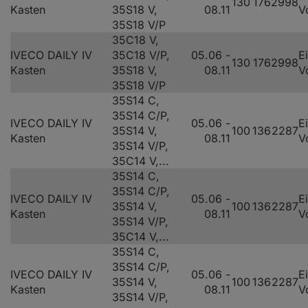
130
176
2998
Kasten
35S18 V,
08.11
V
35S18 V/P
35C18 V,
IVECO DAILY IV
35C18 V/P,
05.06 -
E
130
176
2998
Kasten
35S18 V,
08.11
V
35S18 V/P
35S14 C,
35S14 C/P,
IVECO DAILY IV
05.06 -
E
35S14 V,
100
136
2287
Kasten
08.11
V
35S14 V/P,
35C14 V,...
35S14 C,
35S14 C/P,
IVECO DAILY IV
05.06 -
E
35S14 V,
100
136
2287
Kasten
08.11
V
35S14 V/P,
35C14 V,...
35S14 C,
35S14 C/P,
IVECO DAILY IV
05.06 -
E
35S14 V,
100
136
2287
Kasten
08.11
V
35S14 V/P,