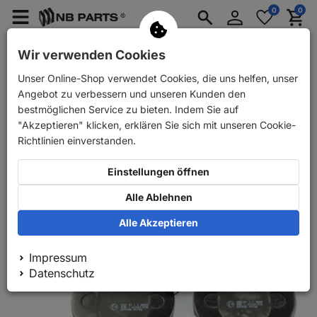
Anmelden
0
0
Merkzettel
Menü
Waren
aufklappen
aufkla
PKW Ersatzteile
PKW Anhänger Ersatzteile
Wir verwenden Cookies
Unser Online-Shop verwendet Cookies, die uns helfen, unser
Zurück
PKW Ersatzteile
Bremse
Bremsbeläge
NB
Angebot zu verbessern und unseren Kunden den
bestmöglichen Service zu bieten. Indem Sie auf
"Akzeptieren" klicken, erklären Sie sich mit unseren Cookie-
Richtlinien einverstanden.
Einstellungen öffnen
Alle Ablehnen
Alle Akzeptieren
Impressum
Datenschutz