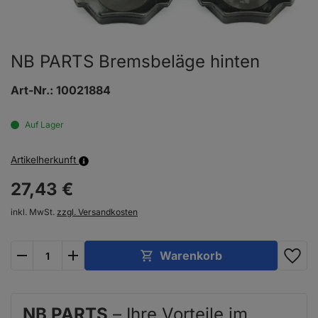
NB PARTS Bremsbeläge hinten
Art-Nr.:
10021884
Auf Lager
Artikelherkunft
27,
43
€
inkl. MwSt.
zzgl. Versandkosten
plus
minus
Warenkorb
NB PARTS
– Ihre Vorteile im