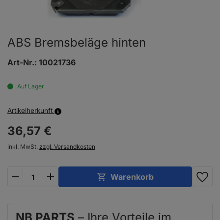
ABS Bremsbeläge hinten
Art-Nr.:
10021736
Auf Lager
Artikelherkunft
36,
57
€
inkl. MwSt.
zzgl. Versandkosten
plus
minus
Warenkorb
NB PARTS
– Ihre Vorteile im