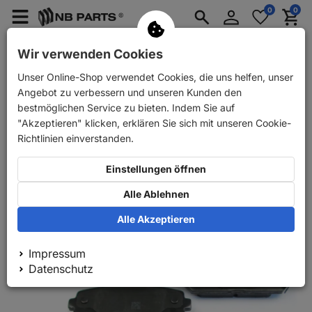
Anmelden
0
0
Merkzettel
Menü
Waren
aufklappen
aufkla
PKW Ersatzteile
PKW Anhänger Ersatzteile
Wir verwenden Cookies
Unser Online-Shop verwendet Cookies, die uns helfen, unser
Zurück
PKW Ersatzteile
Bremse
Bremsbeläge
AB
Angebot zu verbessern und unseren Kunden den
bestmöglichen Service zu bieten. Indem Sie auf
"Akzeptieren" klicken, erklären Sie sich mit unseren Cookie-
Richtlinien einverstanden.
Einstellungen öffnen
Alle Ablehnen
Alle Akzeptieren
Impressum
Datenschutz