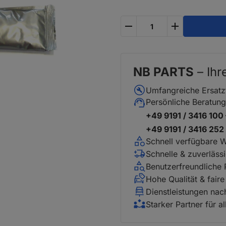
plus
minus
NB PARTS
– Ihr
Umfangreiche Ersatz
Persönliche Beratung
+49 9191 / 3416 100
+49 9191 / 3416 25
Schnell verfügbare 
Schnelle & zuverläss
Benutzerfreundliche
Hohe Qualität & faire
Dienstleistungen na
Starker Partner für a