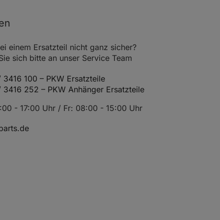
Einbauort radseitig
0005-AVM
nen
Einbauort radseitig
0005-ALU
Einbauort radseitig
0005-AVT
ei einem Ersatzteil nicht ganz sicher?
e sich bitte an unser Service Team
Einbauort radseitig
 3416 100 – PKW Ersatzteile
Einbauort getriebeseitig
0005-681
/ 3416 252 – PKW Anhänger Ersatzteile
Einbauort getriebeseitig
0005-685
00 - 17:00 Uhr / Fr: 08:00 - 15:00 Uhr
Einbauort radseitig
arts.de
Einbauort radseitig
0005-AFL
Einbauort radseitig
0005-AXS
Einbauort radseitig
0005-AIV
Einbauort radseitig
0005-AXZ
Einbauort radseitig
0005-762
Einbauort getriebeseitig