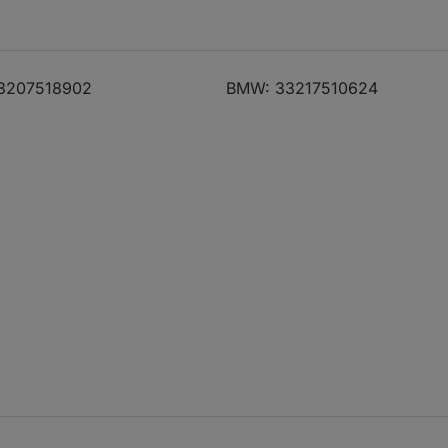
0 Ci
06.00 - 08.06
170
231
2979
0 Ci
06.00 - 08.06
170
231
2979
3207518902
BMW: 33217510624
3
03.01 - 08.06
252
343
3246
5 i
12.06 - 10.13
225
306
2979
5 i
12.06 - 10.13
225
306
2979
3
07.00 - 05.06
252
343
3246
3
07.00 - 05.06
252
343
3246
0 xi
06.00 - 07.06
170
231
2979
3 CSL
05.03 - 12.03
265
360
3246
5 i
06.06 - 06.13
225
306
2979