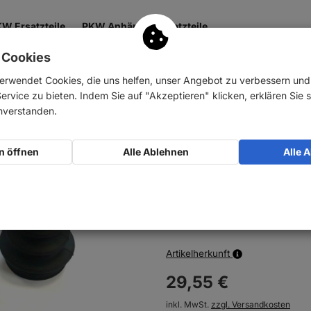
W Ersatzteile
PKW Anhänger Ersatzteile
 Cookies
 & Getriebe
Antrieb
Zubehör
Nutzfahrzeuge
erwendet Cookies, die uns helfen, unser Angebot zu verbessern un
rvice zu bieten. Indem Sie auf "Akzeptieren" klicken, erklären Sie s
alge
AUTOFREN SEINSA Faltenbalg Satz Antriebswelle rad…
inverstanden.
AUTOFREN SEINSA 
n öffnen
Alle Ablehnen
Alle 
Antriebswelle rads
Art-Nr.:
10008162
Auf Lager
Artikelherkunft
29,
55
€
inkl. MwSt.
zzgl. Versandkosten