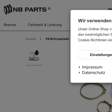
PK
Wir verwenden
Bremse
Fahrwerk & Lenkung
Gasfedern
Motor
Unser Online-Shop v
den bestmöglichen Se
Zurück
PKW Ersatzteile
Antrieb
Faltenb
Cookie-Richtlinien e
Einstellunge
Impressum
Datenschutz