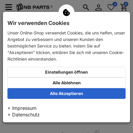
Anmelden
0
0
Merkzettel
Menü
Waren
aufklappen
aufkla
PKW Ersatzteile
PKW Anhänger Ersatzteile
Wir verwenden Cookies
Unser Online-Shop verwendet Cookies, die uns helfen, unser
Zurück
PKW Ersatzteile
Antrieb
Faltenbalge
AUTO
Angebot zu verbessern und unseren Kunden den
bestmöglichen Service zu bieten. Indem Sie auf
"Akzeptieren" klicken, erklären Sie sich mit unseren Cookie-
Richtlinien einverstanden.
Einstellungen öffnen
Alle Ablehnen
Alle Akzeptieren
Impressum
Datenschutz