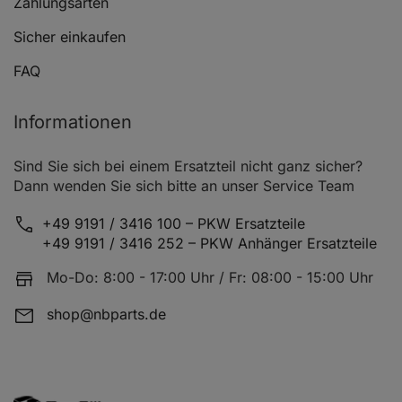
Zahlungsarten
FIAT TIPO (160_)
1.4 (1
Sicher einkaufen
FIAT TIPO (160_)
1.4 i.
FAQ
FIAT TIPO (160_)
1.6 i.
Informationen
FIAT TIPO (160_)
1.6 i.
Sind Sie sich bei einem Ersatzteil nicht ganz sicher?
FIAT TIPO (160_)
1.6 i.e
Dann wenden Sie sich bitte an unser Service Team
FIAT TIPO (160_)
1.1 (1
+49 9191 / 3416 100 – PKW Ersatzteile
FIAT TIPO (160_)
1.7 D 
+49 9191 / 3416 252 – PKW Anhänger Ersatzteile
FIAT TIPO (160_)
1.4 i.e
Mo-Do: 8:00 - 17:00 Uhr / Fr: 08:00 - 15:00 Uhr
FIAT UNO (146_)
60 1.1
shop@nbparts.de
FIAT UNO (146_)
60 1.1
FIAT UNO (146_)
70 1.3