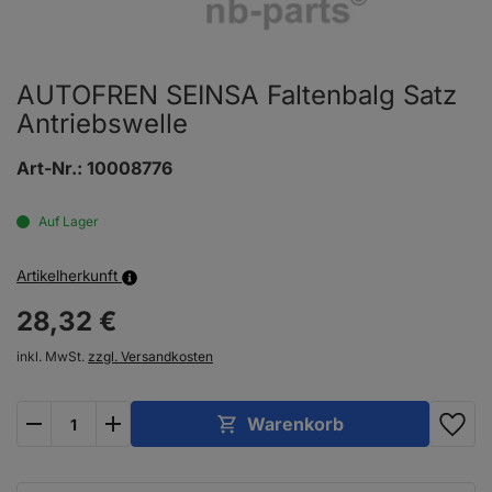
AUTOFREN SEINSA Faltenbalg Satz
Antriebswelle
Art-Nr.:
10008776
Auf Lager
Artikelherkunft
28,
32
€
inkl. MwSt.
zzgl. Versandkosten
plus
minus
Warenkorb