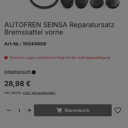
AUTOFREN SEINSA Reparatursatz
Bremssattel vorne
Art-Nr.:
10044609
Nicht am Lager, Liefertermin folgt mit der Auftragsbestätigung
Artikelherkunft
28,
98
€
inkl. MwSt.
zzgl. Versandkosten
plus
minus
Warenkorb