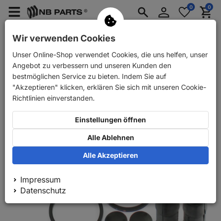
Anmelden
0
0
Merkzettel
Menü
Waren
aufklappen
aufkla
PKW Ersatzteile
PKW Anhänger Ersatzteile
Wir verwenden Cookies
Unser Online-Shop verwendet Cookies, die uns helfen, unser
Zurück
PKW Ersatzteile
AUTOFREN SEINSA Reparatursatz Brem
Angebot zu verbessern und unseren Kunden den
bestmöglichen Service zu bieten. Indem Sie auf
"Akzeptieren" klicken, erklären Sie sich mit unseren Cookie-
Richtlinien einverstanden.
Einstellungen öffnen
Alle Ablehnen
Alle Akzeptieren
Impressum
Datenschutz