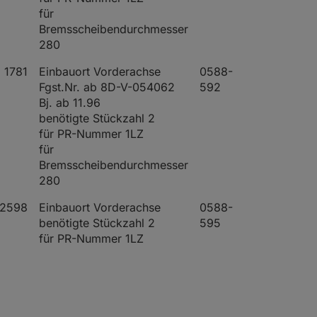
für
Bremsscheibendurchmesser
280
1781
Einbauort Vorderachse
0588-
Fgst.Nr. ab 8D-V-054062
592
Bj. ab 11.96
benötigte Stückzahl 2
für PR-Nummer 1LZ
für
Bremsscheibendurchmesser
280
2598
Einbauort Vorderachse
0588-
benötigte Stückzahl 2
595
für PR-Nummer 1LZ
2771
Einbauort Vorderachse
0588-
benötigte Stückzahl 2
597
für PR-Nummer 1LZ