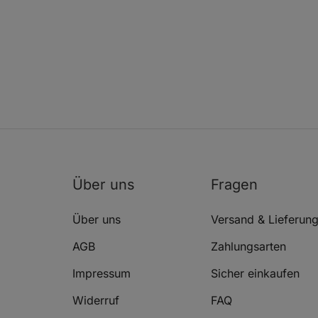
AUDI A4 B5 (8D2)
AUDI A4 B5 (8D2)
Über uns
Fragen
AUDI A4 B5 (8D2)
Über uns
Versand & Lieferun
AGB
Zahlungsarten
Impressum
Sicher einkaufen
AUDI A4 B5 (8D2)
Widerruf
FAQ