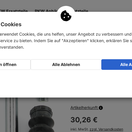
W Ersatzteile
PKW Anhänger Ersatzteile
 Cookies
 & Getriebe
Antrieb
Zubehör
Nutzfahrzeuge
erwendet Cookies, die uns helfen, unser Angebot zu verbessern un
rvice zu bieten. Indem Sie auf "Akzeptieren" klicken, erklären Sie s
ungshülsensatz + Führungsbolz…
inverstanden.
AUTOFREN SEINSA
n öffnen
Alle Ablehnen
Alle 
Führungsbolzen B
Art-Nr.:
10041391
Auf Lager
Artikelherkunft
30,
26
€
inkl. MwSt.
zzgl. Versandkosten