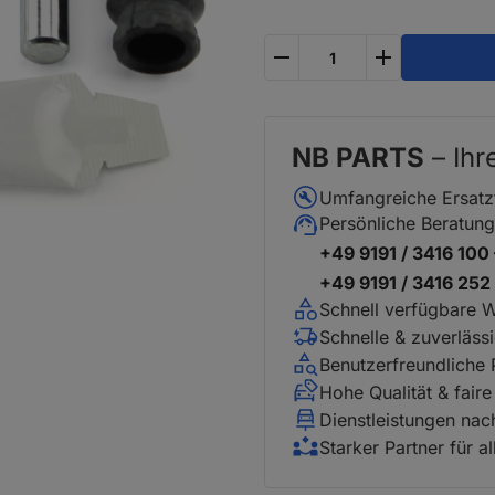
plus
minus
NB PARTS
– Ihr
Umfangreiche Ersatz
Persönliche Beratung
+49 9191 / 3416 100
+49 9191 / 3416 25
Schnell verfügbare 
Schnelle & zuverläss
Benutzerfreundliche
Hohe Qualität & faire
Dienstleistungen na
Starker Partner für a