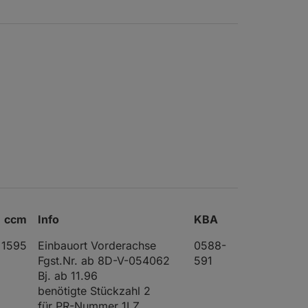
ccm
Info
KBA
1595
Einbauort Vorderachse
0588-
Fgst.Nr. ab 8D-V-054062
591
Bj. ab 11.96
benötigte Stückzahl 2
für PR-Nummer 1LZ