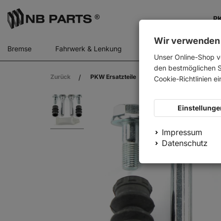
PK
Wir verwenden
Bremse
Fahrwerk & Lenkung
Gasfedern
Motor
Unser Online-Shop v
den bestmöglichen Se
Zurück
PKW Ersatzteile
AUTOFREN SEINSA Führ
Cookie-Richtlinien e
Einstellunge
Impressum
Datenschutz