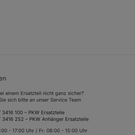
1896
Einbauort Vorderachse
0588-
Fgst.Nr. ab 8D-V-169696
599
Bj. ab 03.97
benötigte Stückzahl 2
1781
Einbauort Vorderachse
0588-
Fgst.Nr. ab 8D-V-054062
600
Bj. ab 11.96
benötigte Stückzahl 2
für PR-Nummer 1LZ
für
Bremsscheibendurchmesser
nen
280
2771
Einbauort Vorderachse
0588-
ei einem Ersatzteil nicht ganz sicher?
benötigte Stückzahl 2
633
e sich bitte an unser Service Team
für PR-Nummer 1LZ
 3416 100 – PKW Ersatzteile
1896
Einbauort Vorderachse
0588-
/ 3416 252 – PKW Anhänger Ersatzteile
Fgst.Nr. ab 8D-V-169696
629
Bj. ab 03.97
00 - 17:00 Uhr / Fr: 08:00 - 15:00 Uhr