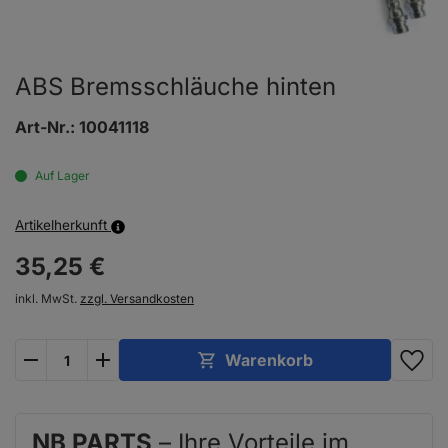
ABS Bremsschläuche hinten
Art-Nr.:
10041118
Auf Lager
Artikelherkunft
35,
25
€
inkl. MwSt.
zzgl. Versandkosten
plus
minus
Warenkorb
NB PARTS
– Ihre Vorteile im