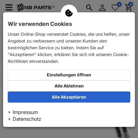
Anmelden
0
0
Merkzettel
Menü
Waren
aufklappen
aufkla
PKW Ersatzteile
PKW Anhänger Ersatzteile
Wir verwenden Cookies
Unser Online-Shop verwendet Cookies, die uns helfen, unser
Zurück
PKW Ersatzteile
ABS Bremsschläuche hinten
Angebot zu verbessern und unseren Kunden den
bestmöglichen Service zu bieten. Indem Sie auf
"Akzeptieren" klicken, erklären Sie sich mit unseren Cookie-
Richtlinien einverstanden.
Einstellungen öffnen
Alle Ablehnen
Alle Akzeptieren
Impressum
Datenschutz