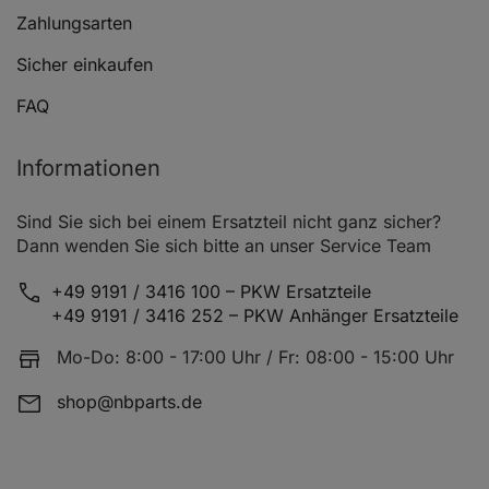
MITSUBISHI SPACE STAR Großraumlimousine (DG_A)
Zahlungsarten
Sicher einkaufen
MITSUBISHI SPACE STAR Großraumlimousine (DG_A)
FAQ
MITSUBISHI SPACE STAR Großraumlimousine (DG_A)
Informationen
Sind Sie sich bei einem Ersatzteil nicht ganz sicher?
MITSUBISHI SPACE STAR Großraumlimousine (DG_A)
Dann wenden Sie sich bitte an unser Service Team
+49 9191 / 3416 100 – PKW Ersatzteile
MITSUBISHI SPACE STAR Großraumlimousine (DG_A)
+49 9191 / 3416 252 – PKW Anhänger Ersatzteile
Mo-Do: 8:00 - 17:00 Uhr / Fr: 08:00 - 15:00 Uhr
VOLVO S40 I (644)
shop@nbparts.de
VOLVO S40 I (644)