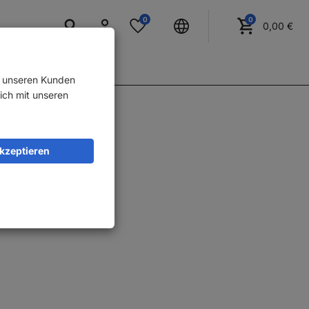
Anmelden
0
0
Merkzettel
0,
00
€
Warenkorb
aufklappen
aufklappen
d unseren Kunden
ich mit unseren
vorne
Akzeptieren