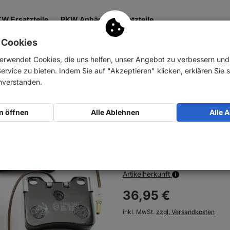
W Ersatzteile
PKW Anhänger Ersatzteile
 Cookies
 & Getriebe
Antrieb
Zubehör
Nutzfahrzeuge
erwendet Cookies, die uns helfen, unser Angebot zu verbessern un
rvice zu bieten. Indem Sie auf "Akzeptieren" klicken, erklären Sie s
e
inverstanden.
ABS Bremsbeläge
n öffnen
Alle Ablehnen
Alle 
Art-Nr.:
10025699
Auf Lager
Artikelherkunft
36,
95
€
inkl. MwSt.
zzgl. Versandkosten