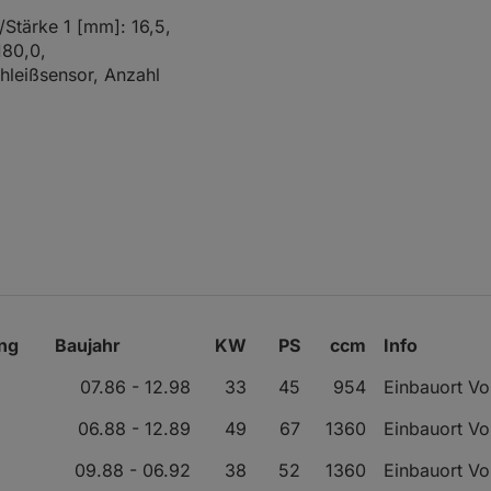
/Stärke 1 [mm]: 16,5,
180,0,
hleißsensor, Anzahl
ng
Baujahr
KW
PS
ccm
Info
07.86 - 12.98
33
45
954
Einbauort V
06.88 - 12.89
49
67
1360
Einbauort V
09.88 - 06.92
38
52
1360
Einbauort V