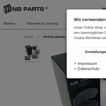
PK
Wir verwenden
Bremse
Fahrwerk & Lenkung
Gasfedern
Motor
Unser Online-Shop v
den bestmöglichen Se
Zurück
PKW Ersatzteile
ABS Bremsbeläge vorn
Cookie-Richtlinien e
Einstellunge
Impressum
Datenschutz