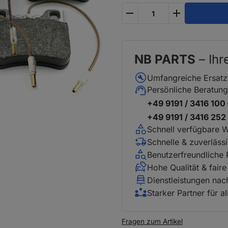
plus
minus
NB PARTS
– Ihr
Umfangreiche Ersatz
Persönliche Beratung
+49 9191 / 3416 100
+49 9191 / 3416 25
Schnell verfügbare 
Schnelle & zuverläss
Benutzerfreundliche
Hohe Qualität & faire
Dienstleistungen na
Starker Partner für a
Fragen zum Artikel