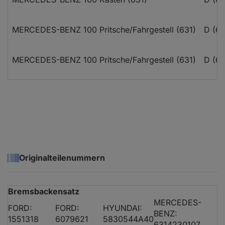
MERCEDES-BENZ 100 Pritsche/Fahrgestell (631)
D (63
MERCEDES-BENZ 100 Pritsche/Fahrgestell (631)
D (63
Originalteilenummern
Bremsbackensatz
MERCEDES-
FORD:
FORD:
HYUNDAI:
BENZ:
1551318
6079621
5830544A40
6314230107