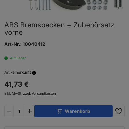
ABS Bremsbacken + Zubehörsatz
vorne
Art-Nr.:
10040412
Auf Lager
Artikelherkunft
41,
73
€
inkl. MwSt.
zzgl. Versandkosten
plus
minus
Warenkorb