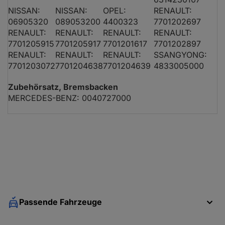
NISSAN:
NISSAN:
OPEL:
RENAULT:
06905320
089053200
4400323
7701202697
RENAULT:
RENAULT:
RENAULT:
RENAULT:
7701205915
7701205917
7701201617
7701202897
RENAULT:
RENAULT:
RENAULT:
SSANGYONG:
7701203072
7701204638
7701204639
4833005000
Zubehörsatz, Bremsbacken
MERCEDES-BENZ: 0040727000
Passende Fahrzeuge