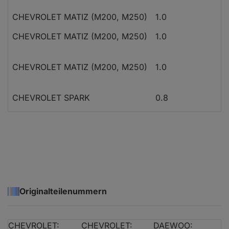
CHEVROLET MATIZ (M200, M250)
1.0
S
CHEVROLET MATIZ (M200, M250)
1.0
S
CHEVROLET MATIZ (M200, M250)
1.0
S
CHEVROLET SPARK
0.8
S
CHEVROLET SPARK
1.0 SX
S
CHEVROLET SPARK
1.0 SX
S
DAEWOO MATIZ (M100, M150)
0.8
S
Originalteilenummern
DAEWOO MATIZ (M100, M150)
0.8
S
CHEVROLET:
CHEVROLET:
DAEWOO: