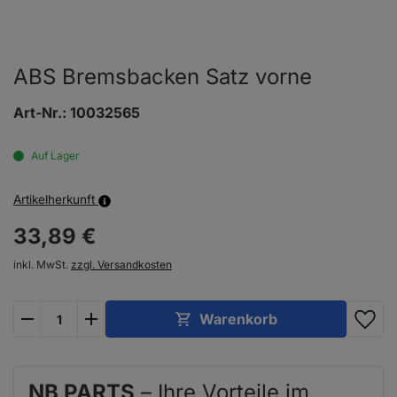
ABS Bremsbacken Satz vorne
Art-Nr.:
10032565
Auf Lager
Artikelherkunft
33,
89
€
inkl. MwSt.
zzgl. Versandkosten
plus
minus
Warenkorb
NB PARTS
– Ihre Vorteile im