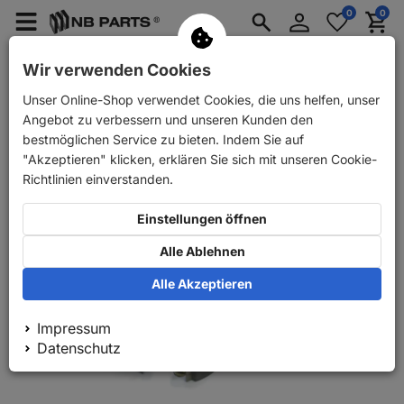
Anmelden
0
0
Merkzettel
Menü
Waren
aufklappen
aufkla
PKW Ersatzteile
PKW Anhänger Ersatzteile
Wir verwenden Cookies
Unser Online-Shop verwendet Cookies, die uns helfen, unser
Zurück
PKW Ersatzteile
ABS Bremsbacken Satz vorne
Angebot zu verbessern und unseren Kunden den
bestmöglichen Service zu bieten. Indem Sie auf
"Akzeptieren" klicken, erklären Sie sich mit unseren Cookie-
Richtlinien einverstanden.
Einstellungen öffnen
Alle Ablehnen
Alle Akzeptieren
Impressum
Datenschutz