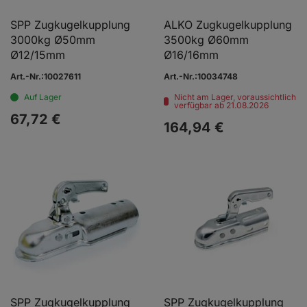
SPP Zugkugelkupplung
ALKO Zugkugelkupplung
3000kg Ø50mm
3500kg Ø60mm
Ø12/15mm
Ø16/16mm
Art.-Nr.:10027611
Art.-Nr.:10034748
Auf Lager
Nicht am Lager, voraussichtlich
verfügbar ab 21.08.2026
67,
72
€
164,
94
€
SPP Zugkugelkupplung
SPP Zugkugelkupplung