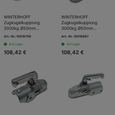
WINTERHOFF
WINTERHOFF
Zugkugelkupplung
Zugkugelkupplung
3000kg Ø50mm
3000kg Ø50mm
Ø14/12mm
Ø14/14mm
Art.-Nr.:10018799
Art.-Nr.:10018987
Auf Lager
Auf Lager
108,
42
€
108,
42
€