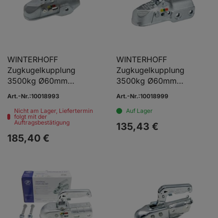
WINTERHOFF
WINTERHOFF
Zugkugelkupplung
Zugkugelkupplung
3500kg Ø60mm
3500kg Ø60mm
Ø12/12mm
Ø14/14mm
Art.-Nr.:10018993
Art.-Nr.:10018999
Nicht am Lager, Liefertermin
Auf Lager
folgt mit der
Auftragsbestätigung
135,
43
€
185,
40
€