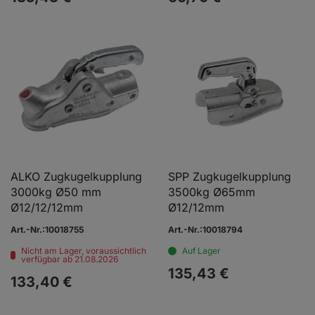
ALKO Zugkugelkupplung
SPP Zugkugelkupplung
3000kg Ø50 mm
3500kg Ø65mm
Ø12/12/12mm
Ø12/12mm
Art.-Nr.:10018755
Art.-Nr.:10018794
Nicht am Lager, voraussichtlich
Auf Lager
verfügbar ab 21.08.2026
135,
43
€
133,
40
€