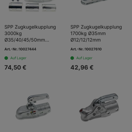
SPP Zugkugelkupplung
SPP Zugkugelkupplung
3000kg
1700kg Ø35mm
Ø35/40/45/50mm
Ø12/12/12mm
Ø12/12/12mm
Art.-Nr.:10027444
Art.-Nr.:10027610
Auf Lager
Auf Lager
74,
50
€
42,
96
€