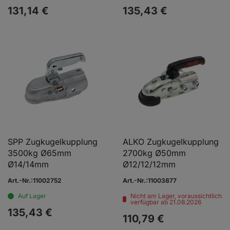
131,
14
€
135,
43
€
SPP Zugkugelkupplung
ALKO Zugkugelkupplung
3500kg Ø65mm
2700kg Ø50mm
Ø14/14mm
Ø12/12/12mm
Art.-Nr.:11002752
Art.-Nr.:11003877
Auf Lager
Nicht am Lager, voraussichtlich
verfügbar ab 21.08.2026
135,
43
€
110,
79
€