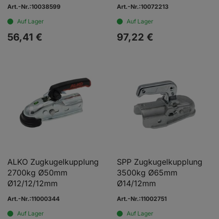
Ø12/12mm
Art.-Nr.:10038599
Art.-Nr.:10072213
Auf Lager
Auf Lager
56,
41
€
97,
22
€
ALKO Zugkugelkupplung
SPP Zugkugelkupplung
2700kg Ø50mm
3500kg Ø65mm
Ø12/12/12mm
Ø14/12mm
Art.-Nr.:11000344
Art.-Nr.:11002751
Auf Lager
Auf Lager