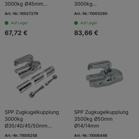
3000kg Ø45mm
3000kg
Ø12/12mm
Ø35/40/45/50mm
Art.-Nr.:10027279
Art.-Nr.:11003290
Ø12/12/12mm
Auf Lager
Auf Lager
67,
72
€
83,
66
€
SPP Zugkugelkupplung
SPP Zugkugelkupplung
3000kg
3500kg Ø50mm
Ø35/40/45/50mm
Ø14/14mm
Ø12/12/12mm
Art.-Nr.:11005258
Art.-Nr.:11006446