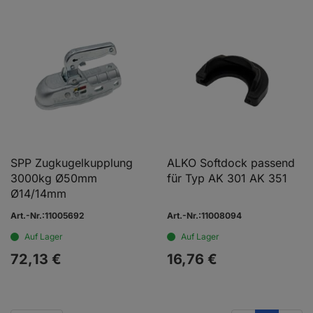
SPP Zugkugelkupplung
ALKO Softdock passend
3000kg Ø50mm
für Typ AK 301 AK 351
Ø14/14mm
Art.-Nr.:11005692
Art.-Nr.:11008094
Auf Lager
Auf Lager
72,
13
€
16,
76
€