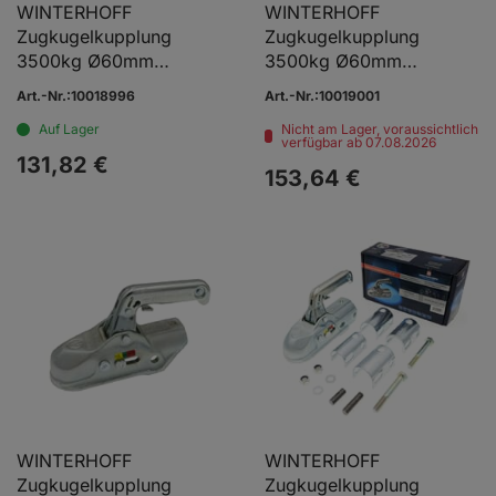
WINTERHOFF
WINTERHOFF
Zugkugelkupplung
Zugkugelkupplung
3500kg Ø60mm
3500kg Ø60mm
Ø14/14mm
Ø16/16mm
Art.-Nr.:10018996
Art.-Nr.:10019001
Auf Lager
Nicht am Lager, voraussichtlich
verfügbar ab 07.08.2026
131,
82
€
153,
64
€
WINTERHOFF
WINTERHOFF
Zugkugelkupplung
Zugkugelkupplung