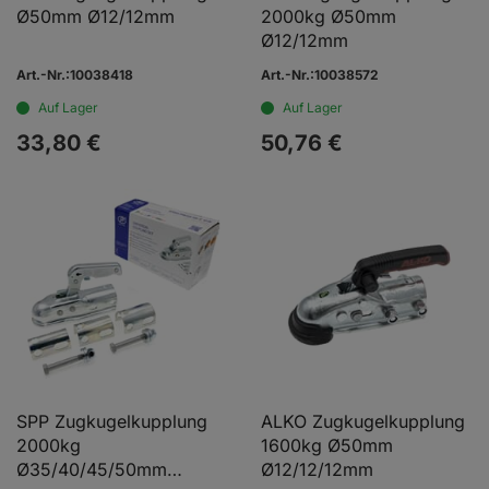
Ø50mm Ø12/12mm
2000kg Ø50mm
Ø12/12mm
Art.-Nr.:10038418
Art.-Nr.:10038572
Auf Lager
Auf Lager
33,
80
€
50,
76
€
SPP Zugkugelkupplung
ALKO Zugkugelkupplung
2000kg
1600kg Ø50mm
Ø35/40/45/50mm
Ø12/12/12mm