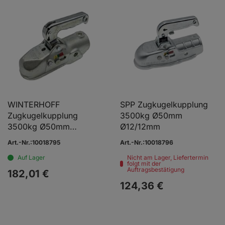
WINTERHOFF
SPP Zugkugelkupplung
Zugkugelkupplung
3500kg Ø50mm
3500kg Ø50mm
Ø12/12mm
Ø14/14mm
Art.-Nr.:10018795
Art.-Nr.:10018796
Auf Lager
Nicht am Lager, Liefertermin
folgt mit der
Auftragsbestätigung
182,
01
€
124,
36
€