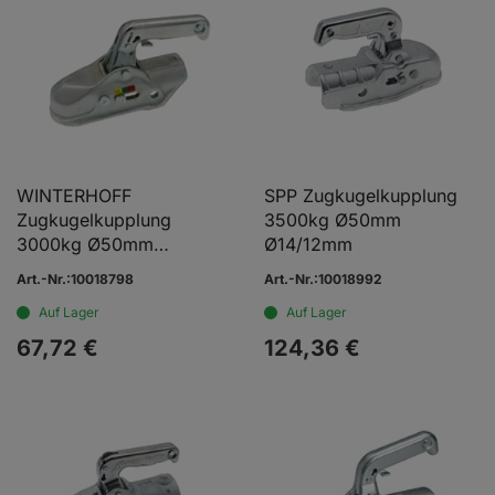
WINTERHOFF
SPP Zugkugelkupplung
Zugkugelkupplung
3500kg Ø50mm
3000kg Ø50mm
Ø14/12mm
Ø12/12mm
Art.-Nr.:10018798
Art.-Nr.:10018992
Auf Lager
Auf Lager
67,
72
€
124,
36
€