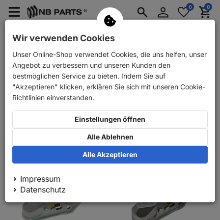
Anmelden
0
0
Merkzettel
Menü
Waren
aufklappen
aufkla
PKW Ersatzteile
PKW Anhänger Ersatzteile
Wir verwenden Cookies
Unser Online-Shop verwendet Cookies, die uns helfen, unser
PKW Anhänger Ersatzteile
Auflaufbremse
Kugelkupplungen
Angebot zu verbessern und unseren Kunden den
gebremste Anhänger
bestmöglichen Service zu bieten. Indem Sie auf
"Akzeptieren" klicken, erklären Sie sich mit unseren Cookie-
Richtlinien einverstanden.
Relevanz
Einstellungen öffnen
100
1
Alle Ablehnen
Alle Akzeptieren
Impressum
Datenschutz