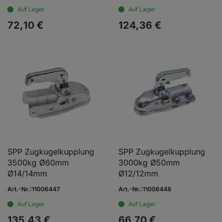
Auf Lager
Auf Lager
72,
10
€
124,
36
€
SPP Zugkugelkupplung
SPP Zugkugelkupplung
3500kg Ø60mm
3000kg Ø50mm
Ø14/14mm
Ø12/12mm
Art.-Nr.:11006447
Art.-Nr.:11006448
Auf Lager
Auf Lager
135,
43
€
66,
70
€