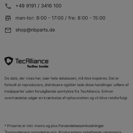
+49 9191 / 3416 100
man-tor: 8:00 - 17:00 / fre: 8:00 - 15:00
shop@nbparts.de
De data, der vises her, især hele databasen, må ikke kopieres. Det er
forbudt at reproducere, distribuere og/eller lade disse handlinger udføre af
tredjeparter uden forudgående samtykke fra TecAlliance. Enhver
overtrædelse udgør en krænkelse af ophavsretten og vil blive retsforfulgt.
* Priserne er inkl. moms og plus
Forsendelsesomkostninger
.
1
Forhandlerens oprindelige pris, Producentens anbefalede udsalgspris