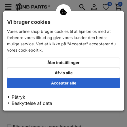
Log
0
0
Merkzettel
Menü
Waren
ind
aufklappen
aufkla
Reservedele til personbiler
Reservedele til biltrailere
Vi bruger cookies
Min konto
Vores online shop bruger cookies til at hjælpe os med at
forbedre vores tilbud og give vores kunder den bedst
mulige service. Ved at klikke på "Accepter" accepterer du
Hvis du allerede har en konto og endnu ikke er
vores cookiepolitik.
logget ind i den nye butik, så brug venligst
funktionen "glemt adgangskode" én gang.
Åbn indstillinger
Registrering
Afvis alle
Din e-mail
Accepter alle
Påtryk
adgangskode
Beskyttelse af data
Bliv ved med at være logget ind