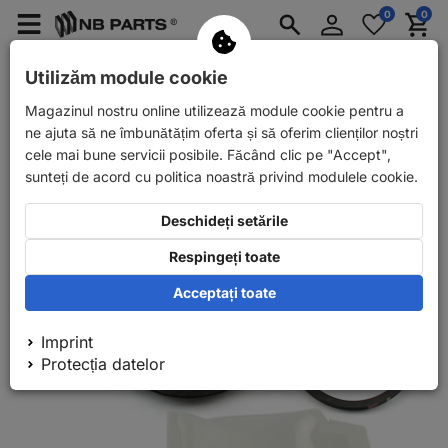
Conectați-
0
0
Merkzettel
Menü
Waren
vă
aufklappen
aufkla
Piese de schimb pentru autoturisme
Utilizăm module cookie
Piese de schimb pentru remorci auto
Magazinul nostru online utilizează module cookie pentru a
Înapoi
Piese de schimb pentru autoturisme
Frână
Kituri
ne ajuta să ne îmbunătățim oferta și să oferim clienților noștri
cele mai bune servicii posibile. Făcând clic pe "Accept",
sunteți de acord cu politica noastră privind modulele cookie.
Deschideți setările
Respingeți toate
Acceptați toate
Imprint
Protecția datelor