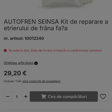
AUTOFREN SEINSA Kit de reparare a
etrierului de frâna fa?a
nr. articol:
10012240
Nu este în stoc, Data de livrare urmează cu confirmarea comenzii
Originea articolului
29,
20
€
inclusiv TVA.
plus costurile de expediere
plus
minus
Coș de cumpărături