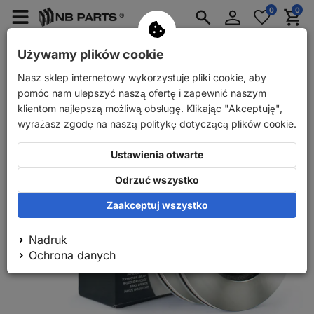
Zaloguj
0
0
Merkzettel
Menü
Waren
się
aufklappen
aufkla
Części zamienne do samochodów osobowych
Używamy plików cookie
Części zamienne do przyczep samochodowych
Nasz sklep internetowy wykorzystuje pliki cookie, aby
Powrót
Części zamienne do samochodów osobowych
NB PART
pomóc nam ulepszyć naszą ofertę i zapewnić naszym
klientom najlepszą możliwą obsługę. Klikając "Akceptuję",
wyrażasz zgodę na naszą politykę dotyczącą plików cookie.
Ustawienia otwarte
Odrzuć wszystko
Zaakceptuj wszystko
Nadruk
Ochrona danych