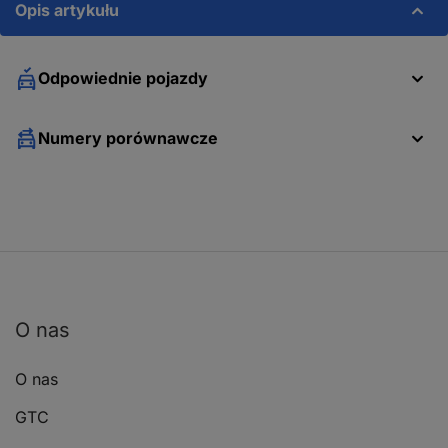
Opis artykułu
Odpowiednie pojazdy
Zakres dostawy
Numery porównawcze
2x tarcza hamulcowa za?adowana na przedni? o?
O nas
Ogłoszenie
O nas
[Fehler: „Obiekt tlumacz” nie ma atrybutu
GTC
„Rais_Exception”]