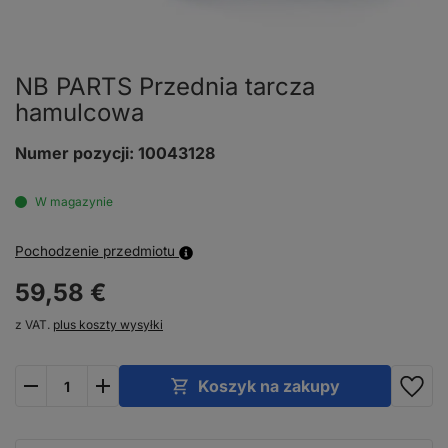
NB PARTS Przednia tarcza
hamulcowa
Numer pozycji:
10043128
W magazynie
Pochodzenie przedmiotu
59,
58
€
z VAT.
plus koszty wysyłki
plus
minus
Koszyk na zakupy