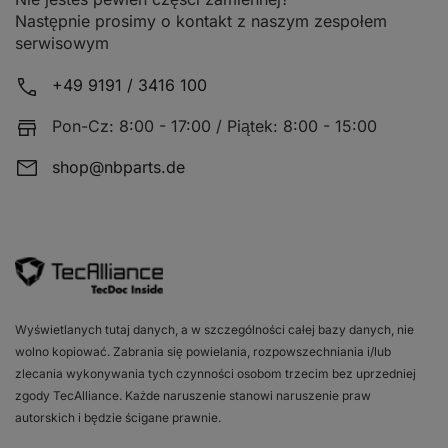
Następnie prosimy o kontakt z naszym zespołem
serwisowym
Pobieranie / załączniki
+49 9191 / 3416 100
Pon-Cz: 8:00 - 17:00 / Piątek: 8:00 - 15:00
shop@nbparts.de
Tabela pojazdów
Bezeichnung
Motorisierung
Baufo
Wyświetlanych tutaj danych, a w szczególności całej bazy danych, nie
wolno kopiować. Zabrania się powielania, rozpowszechniania i/lub
AUDI 80 (8C, B4)
1.9 TD
Stufen
zlecania wykonywania tych czynności osobom trzecim bez uprzedniej
zgody TecAlliance. Każde naruszenie stanowi naruszenie praw
autorskich i będzie ścigane prawnie.
AUDI 80 (8C, B4)
1.6
Stufen