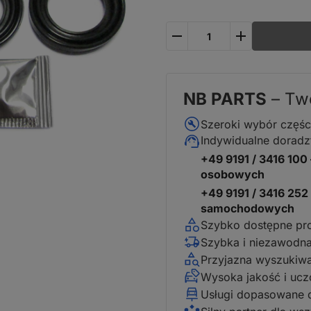
plus
minus
NB PARTS
– Two
Szeroki wybór częśc
Indywidualne dorad
+49 9191 / 3416 10
osobowych
+49 9191 / 3416 252
samochodowych
Szybko dostępne pr
Szybka i niezawodn
Przyjazna wyszukiw
Wysoka jakość i ucz
Usługi dopasowane 