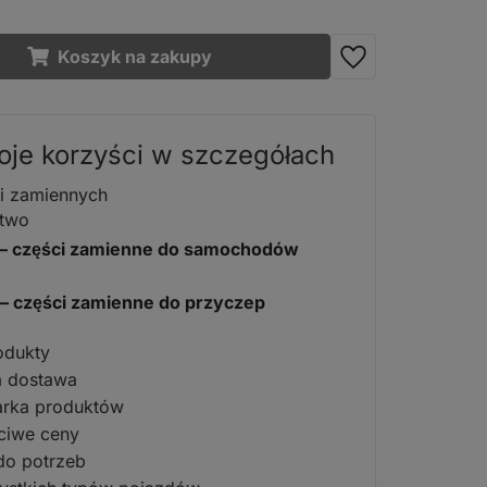
Koszyk na zakupy
je korzyści w szczegółach
i zamiennych
ztwo
0 – części zamienne do samochodów
 – części zamienne do przyczep
odukty
a dostawa
arka produktów
ciwe ceny
do potrzeb