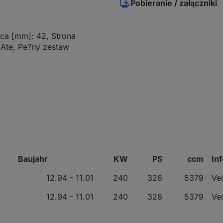
Pobieranie / załączniki
ca [mm]: 42, Strona
Ate, Pe?ny zestaw
Baujahr
KW
PS
ccm
In
12.94 - 11.01
240
326
5379
Ver
12.94 - 11.01
240
326
5379
Ver