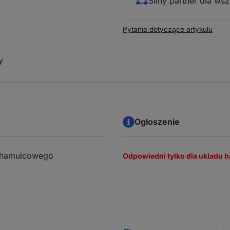
Silny partner dla w
Pytania dotyczące artykułu
y
Ogłoszenie
u hamulcowego
Odpowiedni tylko dla ukladu h