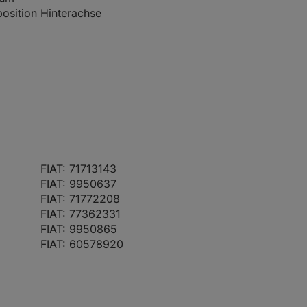
osition Hinterachse
osition Vorderachse
4136-
ttelausführung Bremssattel aus
572
ium
osition Hinterachse
11.95
4001-
osition Vorderachse
077
ttelausführung Bremssattel aus
ium
FIAT: 71713143
osition Hinterachse
FIAT: 9950637
11.95
4001-
FIAT: 71772208
osition Vorderachse
145
FIAT: 77362331
ttelausführung Bremssattel aus
FIAT: 9950865
ium
FIAT: 60578920
osition Hinterachse
osition Vorderachse
4001-
ttelausführung Bremssattel aus
041