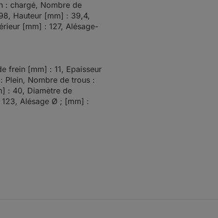
n : chargé, Nombre de
 98, Hauteur [mm] : 39,4,
érieur [mm] : 127, Alésage-
e frein [mm] : 11, Epaisseur
: Plein, Nombre de trous :
m] : 40, Diamètre de
 123, Alésage Ø ; [mm] :