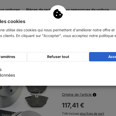
ur voitures
Pièces de rechange pour remorques de voiture
des cookies
et boîte de vitesses
Transmission
Accessoires
V
ne utilise des cookies qui nous permettent d'améliorer notre offre et d'
os clients. En cliquant sur "Accepter", vous acceptez notre politique 
 Disques de frein + plaquettes de frein a…
NB PARTS Disques 
aramètres
Refuser tout
Acce
frein avant + arriè
Numéro d'article :
100419
s
 données
En stock
Origine de l'article
117,
41
€
TVA incluse
plus frais de port