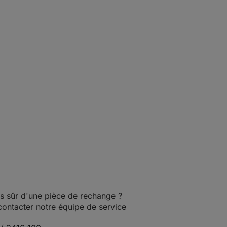
ium
osition Hinterachse
osition Vorderachse
4001-
ttelausführung Bremssattel aus
039
ium
osition Hinterachse
osition Vorderachse
4136-
ttelausführung Bremssattel aus
573
ium
osition Hinterachse
s sûr d'une pièce de rechange ?
 contacter notre équipe de service