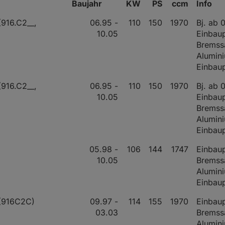
Baujahr
KW
PS
ccm
Info
(916.C2__,
06.95 -
110
150
1970
Bj. ab 
10.05
Einbaup
Bremssa
Alumin
Einbaup
(916.C2__,
06.95 -
110
150
1970
Bj. ab 
10.05
Einbaup
Bremssa
Alumin
Einbaup
05.98 -
106
144
1747
Einbaup
10.05
Bremssa
Alumin
Einbaup
 (916C2C)
09.97 -
114
155
1970
Einbaup
03.03
Bremssa
Alumin