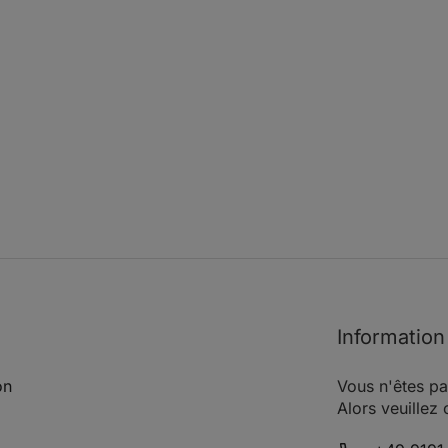
Alumin
Einbaup
(916S2B)
05.98 -
114
155
1970
Einbaup
08.00
Bremssa
Alumin
Einbaup
00)
04.03 -
121
165
1970
Einbaup
04.05
Bremssa
Alumin
Einbaup
Information
on
Vous n'êtes pa
Alors veuillez