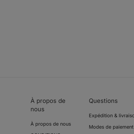
ALFA ROMEO SPIDER
2.0 T.SPARK 16V 
(916_)
ALFA ROMEO SPIDER
2.0 JTS (916SXA
(916_)
À propos de
Questions
nous
Expédition & livrais
À propos de nous
Modes de paiement