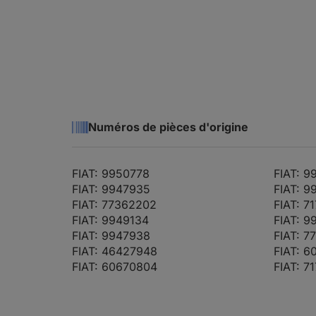
ALFA ROMEO GTV
2.0 JTS (916CXA
(916_)
ALFA ROMEO SPIDER
2.0 T.SPARK 16V
Numéros de pièces d'origine
(916_)
FIAT: 9950778
FIAT: 9
FIAT: 9947935
FIAT: 
ALFA ROMEO SPIDER
2.0 T.SPARK 16V
FIAT: 77362202
FIAT: 7
(916_)
FIAT: 9949134
FIAT: 9
FIAT: 9947938
FIAT: 7
FIAT: 46427948
FIAT: 6
FIAT: 60670804
FIAT: 7
ALFA ROMEO SPIDER
1.8 16V (916S3)
(916_)