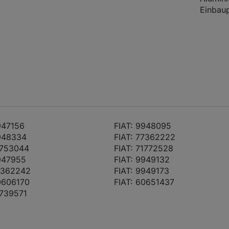
Einbaup
00)
04.03 -
121
165
1970
Einbaup
10.05
Bremssa
Alumin
Einbaup
 (916S2C00)
06.95 -
110
150
1970
Bj. ab 
04.05
Einbaup
Bremssa
Alumin
947156
FIAT: 9948095
Einbaup
9948334
FIAT: 77362222
 (916S2C00)
06.95 -
110
150
1970
Bj. ab 
1753044
FIAT: 71772528
04.05
Einbaup
947955
FIAT: 9949132
Bremssa
7362242
FIAT: 9949173
Alumin
0606170
FIAT: 60651437
Einbaup
1739571
05.98 -
106
144
1747
Einbaup
04.05
Bremssa