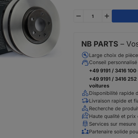
plus
moins
NB PARTS
– Vos
Large choix de pièc
Conseil personnalisé
+49 9191 / 3416 100
+49 9191 / 3416 252
voitures
Disponibilité rapide 
Livraison rapide et fi
Recherche de produit
Haute qualité et prix
Services sur mesure
Partenaire solide pou