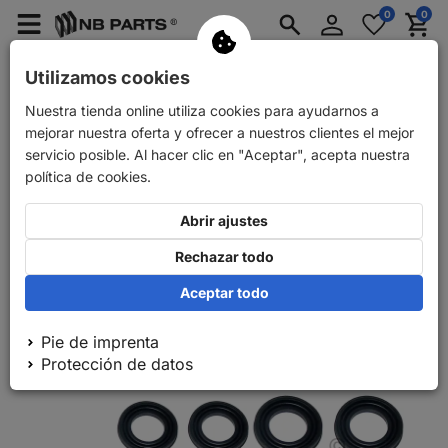
Conectarse
0
0
Merkzettel
Menü
Waren
aufklappen
aufkla
Repuestos para coches
Utilizamos cookies
Piezas de recambio para remolques
Nuestra tienda online utiliza cookies para ayudarnos a
Volver
Repuestos para coches
FRENKIT Kit de reparación de p
mejorar nuestra oferta y ofrecer a nuestros clientes el mejor
servicio posible. Al hacer clic en "Aceptar", acepta nuestra
política de cookies.
Abrir ajustes
Rechazar todo
Aceptar todo
Pie de imprenta
Protección de datos