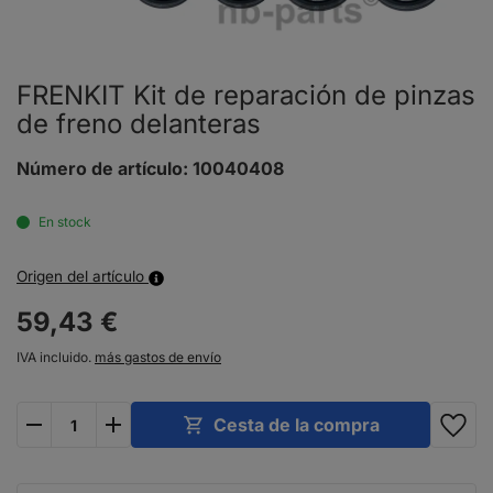
FRENKIT Kit de reparación de pinzas
de freno delanteras
Número de artículo:
10040408
En stock
Origen del artículo
59,
43
€
IVA incluido.
más gastos de envío
y
menos
Cesta de la compra